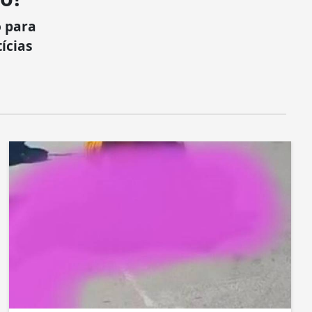
 para
ícias