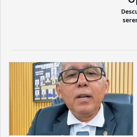
Desc
sere