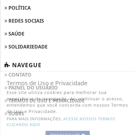
POLÍTICA
REDES SOCIAIS
SAÚDE
SOLIDARIEDADE
NAVEGUE
CONTATO
Termos de Uso e Privacidade
PAINEL DO USUÁRIO
Esse site utiliza cookies para melhorar sua
experiência de navegação. Ao continuar o acesso,
TERMOS DE USO E PRIVACIDADE
entendemos que você concorda com nossos Termos
de Uso e Privacidade.
SOBRE
PARA MAIS INFORMAÇÕES,
ACESSE NOSSOS TERMOS
CLICANDO AQUI