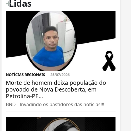
+
Lidas
NOTÍCIAS REGIONAIS
25/07/2026
Morte de homem deixa população do
povoado de Nova Descoberta, em
Petrolina-PE...
BND - Invadindo os bastidores das notícias!!!