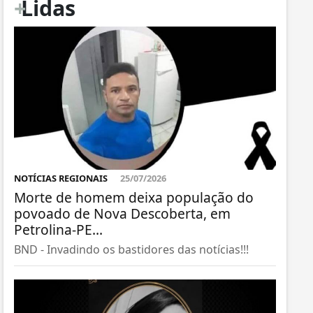
+
Lidas
NOTÍCIAS REGIONAIS
25/07/2026
Morte de homem deixa população do
povoado de Nova Descoberta, em
Petrolina-PE...
BND - Invadindo os bastidores das notícias!!!