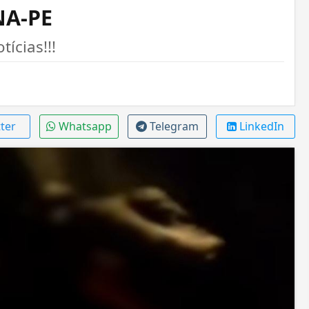
NA-PE
ícias!!!
ter
Whatsapp
Telegram
LinkedIn