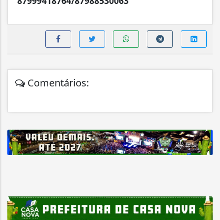
87999418764/87988530063
Comentários: