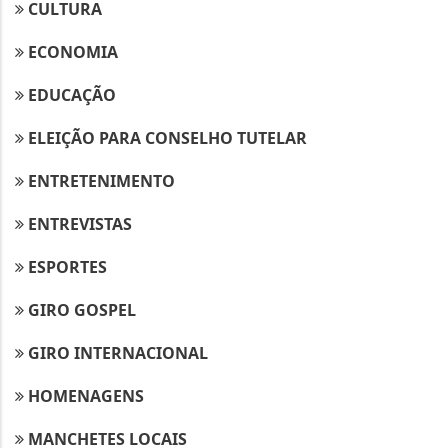
CULTURA
ECONOMIA
EDUCAÇÃO
ELEIÇÃO PARA CONSELHO TUTELAR
ENTRETENIMENTO
ENTREVISTAS
ESPORTES
GIRO GOSPEL
Termos de Uso e Privacidade
GIRO INTERNACIONAL
Esse site utiliza cookies para melhorar sua
experiência de navegação. Ao continuar o acesso,
HOMENAGENS
entendemos que você concorda com nossos Termos
de Uso e Privacidade.
MANCHETES LOCAIS