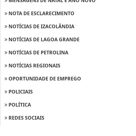
MENSAGENS DE NATAL E ANO NOVO
NOTA DE ESCLARECIMENTO
NOTÍCIAS DE IZACOLÂNDIA
NOTÍCIAS DE LAGOA GRANDE
NOTÍCIAS DE PETROLINA
Termos de Uso e Privacidade
NOTÍCIAS REGIONAIS
Esse site utiliza cookies para melhorar sua
OPORTUNIDADE DE EMPREGO
experiência de navegação. Ao continuar o acesso,
entendemos que você concorda com nossos Termos
POLICIAIS
de Uso e Privacidade.
PARA MAIS INFORMAÇÕES,
ACESSE NOSSOS TERMOS
POLÍTICA
CLICANDO AQUI
REDES SOCIAIS
PROSSEGUIR
SAÚDE