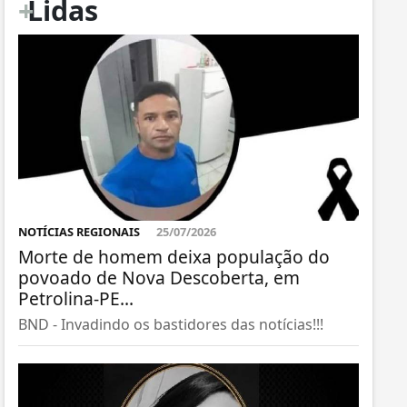
+
Lidas
NOTÍCIAS REGIONAIS
25/07/2026
Morte de homem deixa população do
povoado de Nova Descoberta, em
Petrolina-PE...
BND - Invadindo os bastidores das notícias!!!