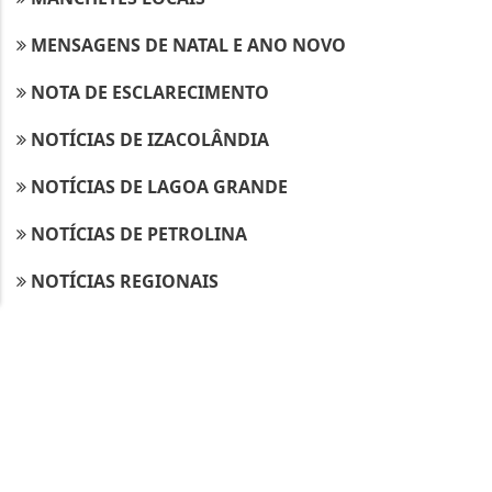
MENSAGENS DE NATAL E ANO NOVO
Termos de Uso e Privacidade
NOTA DE ESCLARECIMENTO
Esse site utiliza cookies para melhorar sua
NOTÍCIAS DE IZACOLÂNDIA
experiência de navegação. Ao continuar o acesso,
entendemos que você concorda com nossos Termos
NOTÍCIAS DE LAGOA GRANDE
de Uso e Privacidade.
PARA MAIS INFORMAÇÕES,
ACESSE NOSSOS TERMOS
NOTÍCIAS DE PETROLINA
CLICANDO AQUI
PROSSEGUIR
NOTÍCIAS REGIONAIS
OPORTUNIDADE DE EMPREGO
POLICIAIS
POLÍTICA
REDES SOCIAIS