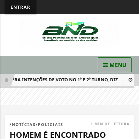
ENTRAR
MENU
RA INTENÇÕES DE VOTO NO 1⁰ E 2⁰ TURNO, DIZ...
MATÉR
1 MIN DE LEITURA
NOTÍCIAS/POLICIAIS
HOMEM É ENCONTRADO