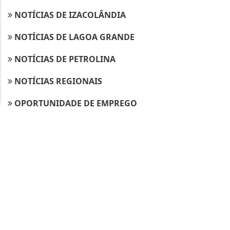
Termos de Uso e Privacidade
NOTÍCIAS DE IZACOLÂNDIA
Esse site utiliza cookies para melhorar sua
experiência de navegação. Ao continuar o acesso,
NOTÍCIAS DE LAGOA GRANDE
entendemos que você concorda com nossos Termos
de Uso e Privacidade.
NOTÍCIAS DE PETROLINA
PARA MAIS INFORMAÇÕES,
ACESSE NOSSOS TERMOS
CLICANDO AQUI
NOTÍCIAS REGIONAIS
PROSSEGUIR
OPORTUNIDADE DE EMPREGO
POLICIAIS
POLÍTICA
REDES SOCIAIS
SAÚDE
SOLIDARIEDADE