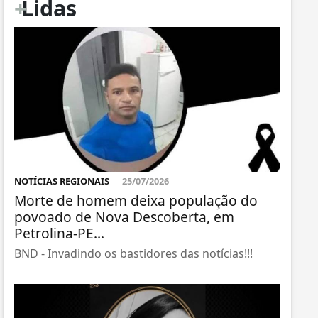
+
Lidas
NOTÍCIAS REGIONAIS
25/07/2026
Morte de homem deixa população do
povoado de Nova Descoberta, em
Petrolina-PE...
BND - Invadindo os bastidores das notícias!!!