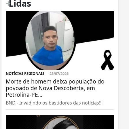
+
Lidas
NOTÍCIAS REGIONAIS
25/07/2026
Morte de homem deixa população do
povoado de Nova Descoberta, em
Petrolina-PE...
BND - Invadindo os bastidores das notícias!!!