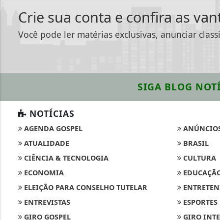
Crie sua conta e confira as va
Você pode ler matérias exclusivas, anunciar class
SIGA
BLOG NOTÍ
NOTÍCIAS
AGENDA GOSPEL
ANÚNCIO
ATUALIDADE
BRASIL
CIÊNCIA & TECNOLOGIA
CULTURA
ECONOMIA
EDUCAÇÃ
ELEIÇÃO PARA CONSELHO TUTELAR
ENTRETEN
ENTREVISTAS
ESPORTES
Termos de Uso e Privacidade
GIRO GOSPEL
GIRO INT