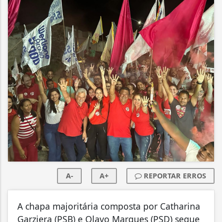
A-
A+
REPORTAR ERROS
A chapa majoritária composta por Catharina
Garziera (PSB) e Olavo Marques (PSD) segue