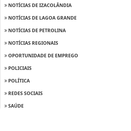
NOTÍCIAS DE IZACOLÂNDIA
NOTÍCIAS DE LAGOA GRANDE
NOTÍCIAS DE PETROLINA
NOTÍCIAS REGIONAIS
Termos de Uso e Privacidade
OPORTUNIDADE DE EMPREGO
Esse site utiliza cookies para melhorar sua
experiência de navegação. Ao continuar o acesso,
POLICIAIS
entendemos que você concorda com nossos Termos
de Uso e Privacidade.
POLÍTICA
PARA MAIS INFORMAÇÕES,
ACESSE NOSSOS TERMOS
CLICANDO AQUI
REDES SOCIAIS
PROSSEGUIR
SAÚDE
SOLIDARIEDADE