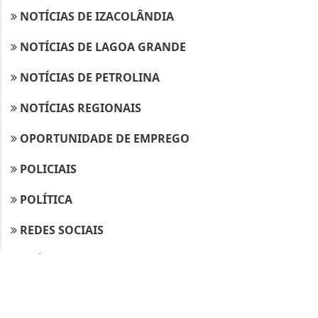
NOTÍCIAS DE IZACOLÂNDIA
NOTÍCIAS DE LAGOA GRANDE
NOTÍCIAS DE PETROLINA
Termos de Uso e Privacidade
NOTÍCIAS REGIONAIS
Esse site utiliza cookies para melhorar sua
OPORTUNIDADE DE EMPREGO
experiência de navegação. Ao continuar o acesso,
entendemos que você concorda com nossos Termos
POLICIAIS
de Uso e Privacidade.
PARA MAIS INFORMAÇÕES,
ACESSE NOSSOS TERMOS
POLÍTICA
CLICANDO AQUI
REDES SOCIAIS
PROSSEGUIR
SAÚDE
SOLIDARIEDADE