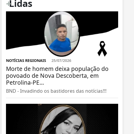
+
Lidas
NOTÍCIAS REGIONAIS
25/07/2026
Morte de homem deixa população do
povoado de Nova Descoberta, em
Petrolina-PE...
BND - Invadindo os bastidores das notícias!!!