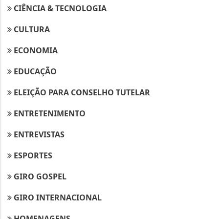
CIÊNCIA & TECNOLOGIA
CULTURA
ECONOMIA
EDUCAÇÃO
ELEIÇÃO PARA CONSELHO TUTELAR
ENTRETENIMENTO
ENTREVISTAS
ESPORTES
GIRO GOSPEL
Termos de Uso e Privacidade
Esse site utiliza cookies para melhorar sua
GIRO INTERNACIONAL
experiência de navegação. Ao continuar o acesso,
entendemos que você concorda com nossos Termos
HOMENAGENS