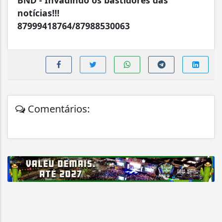
BND - Invadindo os bastidores das
notícias!!!
87999418764/87988530063
Comentários: