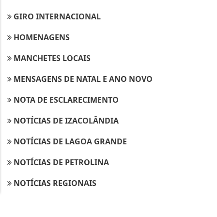
GIRO INTERNACIONAL
HOMENAGENS
MANCHETES LOCAIS
MENSAGENS DE NATAL E ANO NOVO
Termos de Uso e Privacidade
NOTA DE ESCLARECIMENTO
Esse site utiliza cookies para melhorar sua
NOTÍCIAS DE IZACOLÂNDIA
experiência de navegação. Ao continuar o acesso,
entendemos que você concorda com nossos Termos
NOTÍCIAS DE LAGOA GRANDE
de Uso e Privacidade.
PARA MAIS INFORMAÇÕES,
ACESSE NOSSOS TERMOS
NOTÍCIAS DE PETROLINA
CLICANDO AQUI
PROSSEGUIR
NOTÍCIAS REGIONAIS
OPORTUNIDADE DE EMPREGO