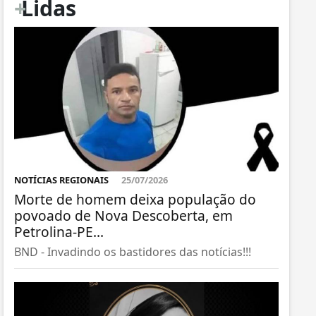
+
Lidas
NOTÍCIAS REGIONAIS
25/07/2026
Morte de homem deixa população do
povoado de Nova Descoberta, em
Petrolina-PE...
BND - Invadindo os bastidores das notícias!!!