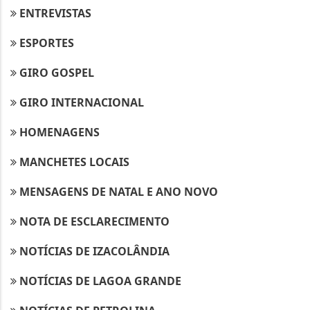
ENTREVISTAS
ESPORTES
GIRO GOSPEL
GIRO INTERNACIONAL
HOMENAGENS
MANCHETES LOCAIS
MENSAGENS DE NATAL E ANO NOVO
Termos de Uso e Privacidade
NOTA DE ESCLARECIMENTO
Esse site utiliza cookies para melhorar sua
NOTÍCIAS DE IZACOLÂNDIA
experiência de navegação. Ao continuar o acesso,
entendemos que você concorda com nossos Termos
NOTÍCIAS DE LAGOA GRANDE
de Uso e Privacidade.
PARA MAIS INFORMAÇÕES,
ACESSE NOSSOS TERMOS