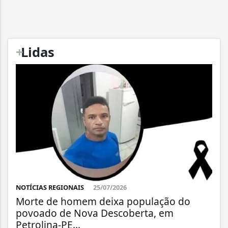
+
Lidas
NOTÍCIAS REGIONAIS
25/07/2026
Morte de homem deixa população do
povoado de Nova Descoberta, em
Petrolina-PE...