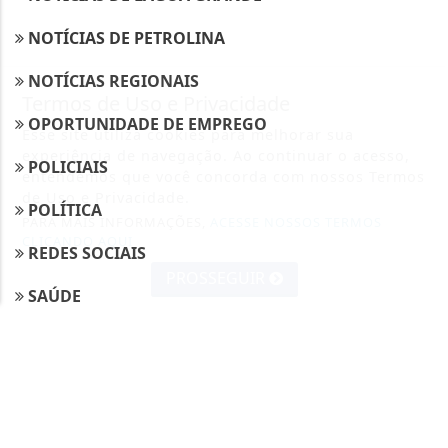
NOTÍCIAS DE PETROLINA
NOTÍCIAS REGIONAIS
Termos de Uso e Privacidade
OPORTUNIDADE DE EMPREGO
Esse site utiliza cookies para melhorar sua
experiência de navegação. Ao continuar o acesso,
POLICIAIS
entendemos que você concorda com nossos Termos
de Uso e Privacidade.
POLÍTICA
PARA MAIS INFORMAÇÕES,
ACESSE NOSSOS TERMOS
CLICANDO AQUI
REDES SOCIAIS
PROSSEGUIR
SAÚDE
SOLIDARIEDADE
NAVEGUE
CONTATO