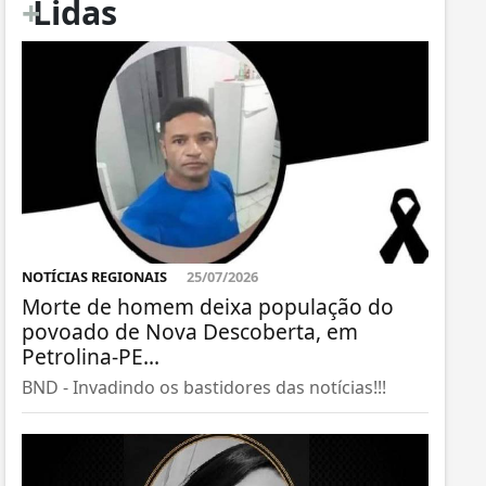
+
Lidas
NOTÍCIAS REGIONAIS
25/07/2026
Morte de homem deixa população do
povoado de Nova Descoberta, em
Petrolina-PE...
BND - Invadindo os bastidores das notícias!!!