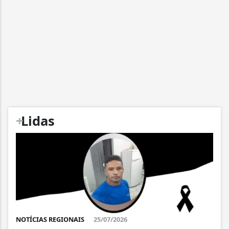
+
Lidas
NOTÍCIAS REGIONAIS
25/07/2026