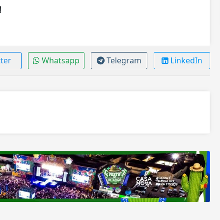
!
ter
Whatsapp
Telegram
LinkedIn