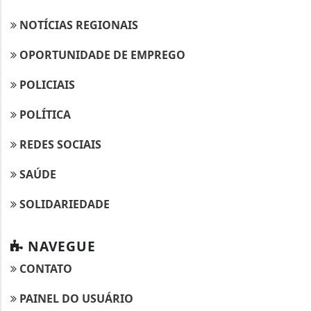
NOTÍCIAS REGIONAIS
OPORTUNIDADE DE EMPREGO
POLICIAIS
POLÍTICA
REDES SOCIAIS
SAÚDE
SOLIDARIEDADE
NAVEGUE
Termos de Uso e Privacidade
CONTATO
Esse site utiliza cookies para melhorar sua
experiência de navegação. Ao continuar o acesso,
PAINEL DO USUÁRIO
entendemos que você concorda com nossos Termos