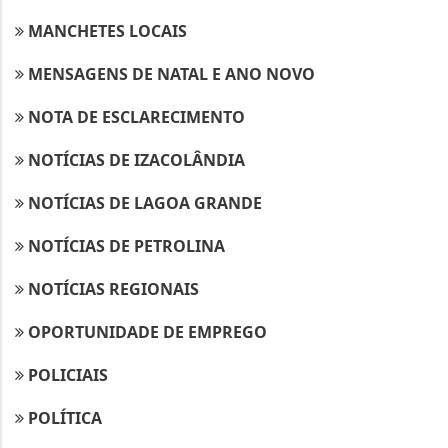
MANCHETES LOCAIS
MENSAGENS DE NATAL E ANO NOVO
NOTA DE ESCLARECIMENTO
NOTÍCIAS DE IZACOLÂNDIA
NOTÍCIAS DE LAGOA GRANDE
NOTÍCIAS DE PETROLINA
NOTÍCIAS REGIONAIS
Termos de Uso e Privacidade
OPORTUNIDADE DE EMPREGO
Esse site utiliza cookies para melhorar sua
POLICIAIS
experiência de navegação. Ao continuar o acesso,
entendemos que você concorda com nossos Termos
POLÍTICA
de Uso e Privacidade.