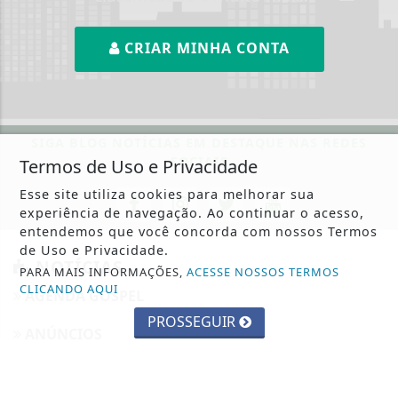
CRIAR MINHA CONTA
SIGA
BLOG NOTÍCIAS EM DESTAQUE
NAS REDES
SOCIAIS
Termos de Uso e Privacidade
Esse site utiliza cookies para melhorar sua
experiência de navegação. Ao continuar o acesso,
entendemos que você concorda com nossos Termos
de Uso e Privacidade.
NOTÍCIAS
PARA MAIS INFORMAÇÕES,
ACESSE NOSSOS TERMOS
CLICANDO AQUI
AGENDA GOSPEL
PROSSEGUIR
ANÚNCIOS
ATUALIDADE