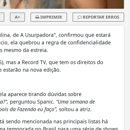
A+
IMPRIMIR
REPORTAR ERROS
ulina, de A Usurpadora", confirmou que estará
io, ela quebrou a regra de confidencialidade
es mesmo da estreia.
), mas a Record TV, que tem os direitos do
 estarão na nova edição.
ela aparece tirando dúvidas sobre
a?”,
perguntou Spanic.
“Uma semana de
pois da Fazenda eu faço”,
soltou a atriz.
á sendo mencionada nas principais listas há
ma temporada no Brasil para uma série de shows