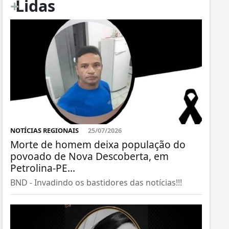
+
Lidas
NOTÍCIAS REGIONAIS
25/07/2026
Morte de homem deixa população do
povoado de Nova Descoberta, em
Petrolina-PE...
BND - Invadindo os bastidores das notícias!!!