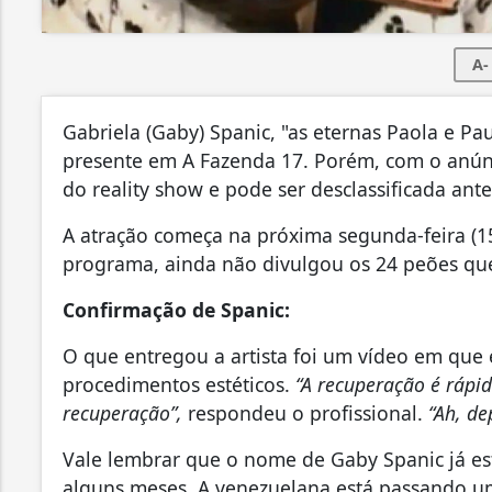
A-
Gabriela (Gaby) Spanic, "as eternas Paola e Pa
presente em A Fazenda 17. Porém, com o anúnc
do reality show e pode ser desclassificada ant
A atração começa na próxima segunda-feira (15
programa, ainda não divulgou os 24 peões que
Confirmação de Spanic:
O que entregou a artista foi um vídeo em que 
procedimentos estéticos.
“A recuperação é rápid
recuperação”,
respondeu o profissional.
“Ah, de
Vale lembrar que o nome de Gaby Spanic já est
alguns meses. A venezuelana está passando u