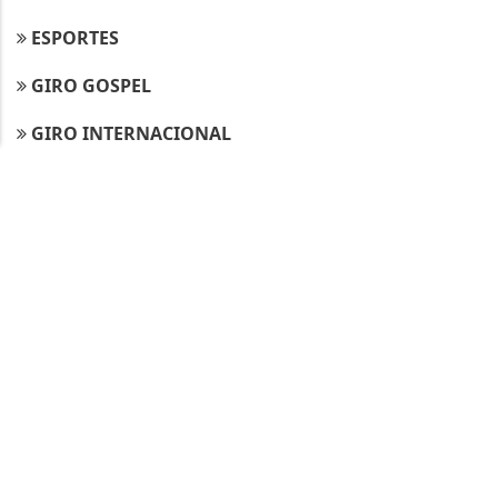
entendemos que você concorda com nossos Termos
de Uso e Privacidade.
ESPORTES
PARA MAIS INFORMAÇÕES,
ACESSE NOSSOS TERMOS
CLICANDO AQUI
GIRO GOSPEL
PROSSEGUIR
GIRO INTERNACIONAL
HOMENAGENS
MANCHETES LOCAIS
MENSAGENS DE NATAL E ANO NOVO
NOTA DE ESCLARECIMENTO
NOTÍCIAS DE IZACOLÂNDIA
NOTÍCIAS DE LAGOA GRANDE
NOTÍCIAS DE PETROLINA