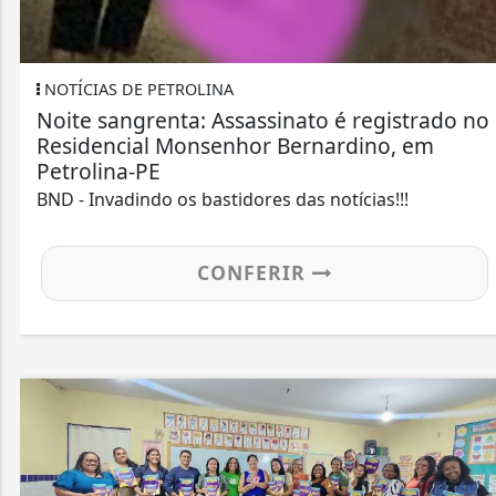
NOTÍCIAS DE PETROLINA
assinato é registrado no
Violência desenfread
hor Bernardino, em
homem têm vida ceifa
enquanto...
ores das notícias!!!
BND - Invadindo os bastid
FERIR
CON