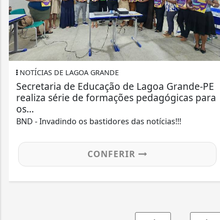
NDE
NOTÍCIAS DE PETROLINA
ção de Lagoa Grande-PE
Jovem que sofreu aci
rmações pedagógicas para
Transnordestina, em 
e morre no...
ores das notícias!!!
BND - Invadindo os bastid
FERIR
CON