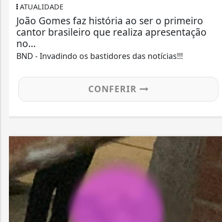
POLÍTICA
ria ao ser o primeiro
Pernambuco: União P
e realiza apresentação
à reeleição de Raque
e...
ores das notícias!!!
BND - Invadindo os bastid
FERIR
CON